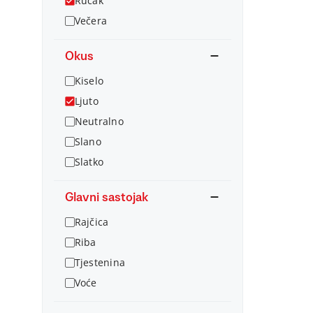
Ručak
Večera
Okus
Kiselo
Ljuto
Neutralno
Slano
Slatko
Glavni sastojak
Rajčica
Riba
Tjestenina
Voće