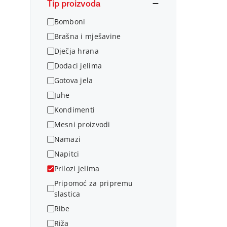
Tip proizvoda
Bomboni
Brašna i mješavine
Dječja hrana
Dodaci jelima
Gotova jela
Juhe
Kondimenti
Mesni proizvodi
Namazi
Napitci
Prilozi jelima
Pripomoć za pripremu
slastica
Ribe
Riža