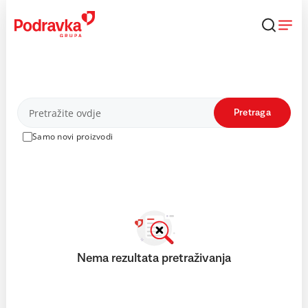
Skip
to
content
Proizvodi
Pretraga
Samo novi proizvodi
Nema rezultata pretraživanja