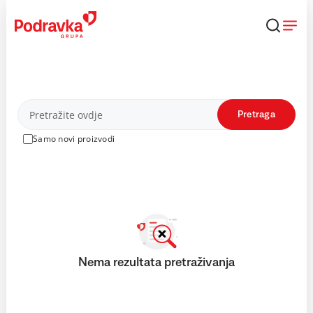
Skip
to
content
Proizvodi
Pretraga
Samo novi proizvodi
Nema rezultata pretraživanja