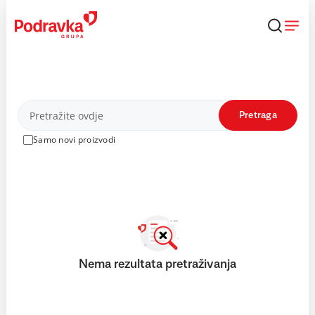
Skip
to
content
Proizvodi
Pretraga
Samo novi proizvodi
Nema rezultata pretraživanja