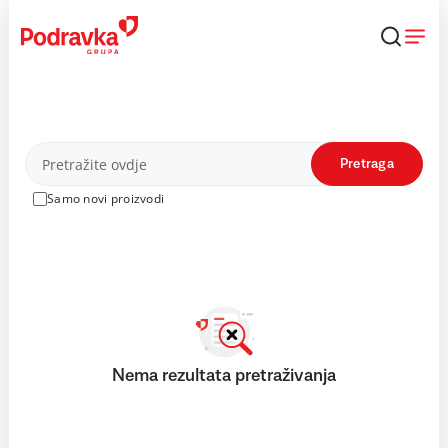
Skip
to
content
Proizvodi
Pretraga
Samo novi proizvodi
Nema rezultata pretraživanja