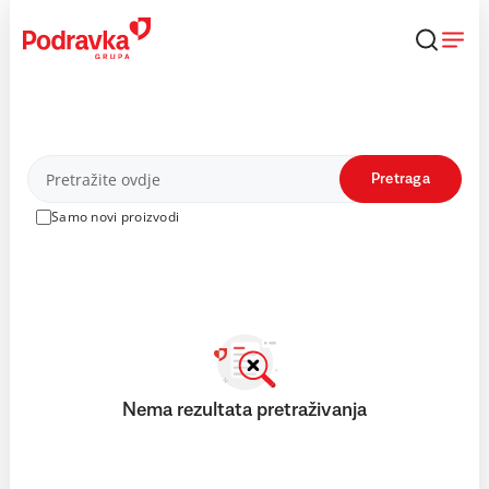
Skip
to
content
Proizvodi
Pretraga
Samo novi proizvodi
Nema rezultata pretraživanja