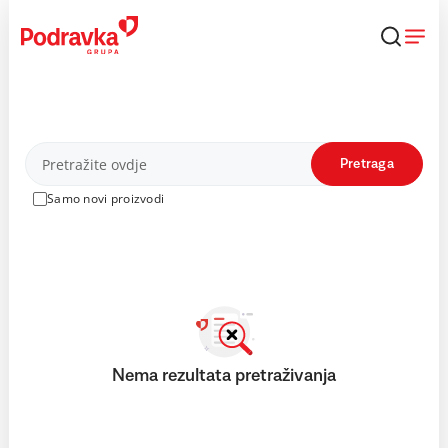
Skip
to
content
Proizvodi
Pretraga
Samo novi proizvodi
Nema rezultata pretraživanja