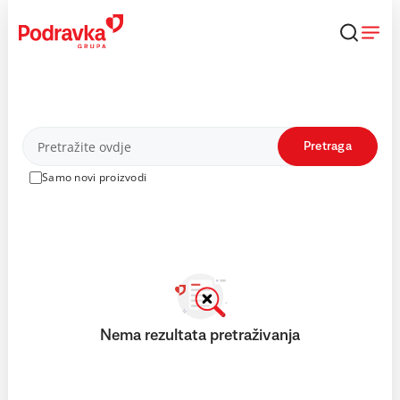
Skip
to
content
Proizvodi
Pretraga
Samo novi proizvodi
Nema rezultata pretraživanja