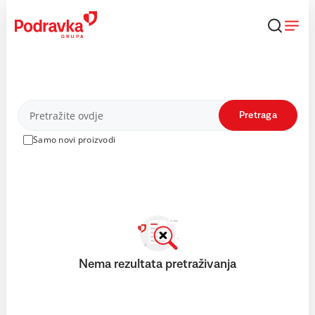
Skip
to
content
Proizvodi
Pretraga
Samo novi proizvodi
Nema rezultata pretraživanja