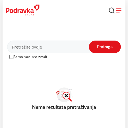
Skip
to
content
Proizvodi
Pretraga
Samo novi proizvodi
Nema rezultata pretraživanja