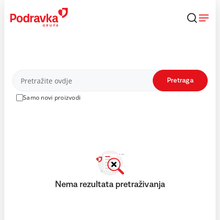
Skip
to
content
Proizvodi
Pretraga
Samo novi proizvodi
Nema rezultata pretraživanja