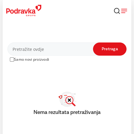
Skip
to
content
Proizvodi
Pretraga
Samo novi proizvodi
Nema rezultata pretraživanja