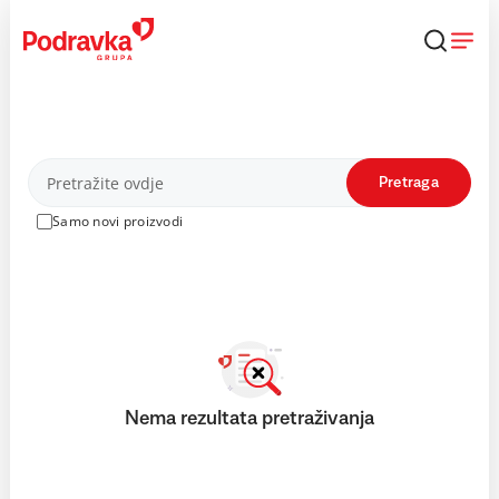
Skip
to
content
Proizvodi
Pretraga
Samo novi proizvodi
Nema rezultata pretraživanja