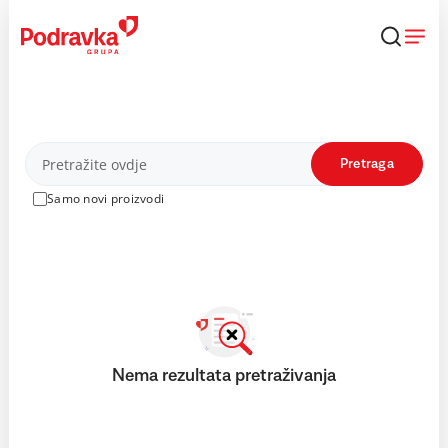
Skip
to
content
Proizvodi
Pretraga
Samo novi proizvodi
Nema rezultata pretraživanja