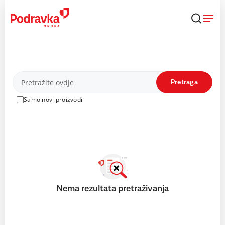
Skip
to
content
Proizvodi
Pretraga
Samo novi proizvodi
Nema rezultata pretraživanja