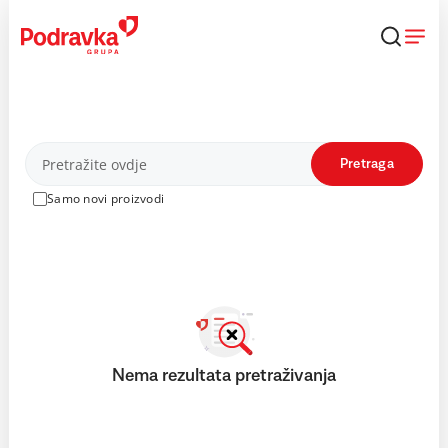
Skip
to
content
Proizvodi
Pretraga
Samo novi proizvodi
Nema rezultata pretraživanja