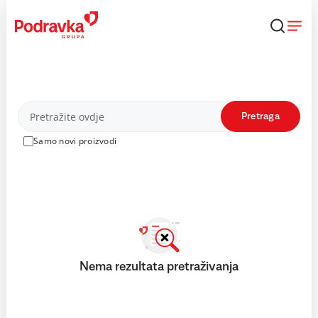
Skip
to
content
Proizvodi
Pretraga
Samo novi proizvodi
Nema rezultata pretraživanja