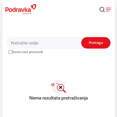
Skip
to
content
Proizvodi
Pretraga
Samo novi proizvodi
Nema rezultata pretraživanja