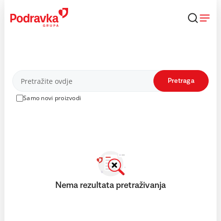
Skip
to
content
Proizvodi
Pretraga
Samo novi proizvodi
Nema rezultata pretraživanja