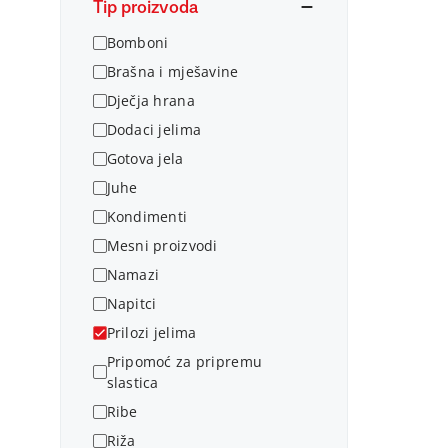
Tip proizvoda
Bomboni
Brašna i mješavine
Dječja hrana
Dodaci jelima
Gotova jela
Juhe
Kondimenti
Mesni proizvodi
Namazi
Napitci
Prilozi jelima
Pripomoć za pripremu
slastica
Ribe
Riža