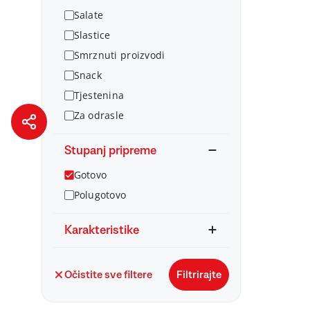
Salate
Slastice
Smrznuti proizvodi
Snack
Tjestenina
Za odrasle
Stupanj pripreme
Gotovo
Polugotovo
Karakteristike
Očistite sve filtere
Filtrirajte