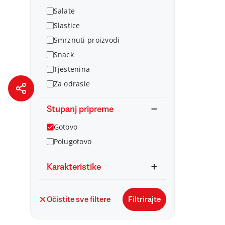
Salate
Slastice
Smrznuti proizvodi
Snack
Tjestenina
Za odrasle
Stupanj pripreme
Gotovo
Polugotovo
Karakteristike
Očistite sve filtere
Filtrirajte