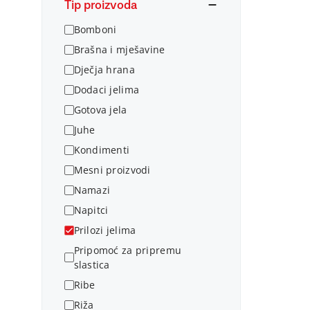
Tip proizvoda
Bomboni
Brašna i mješavine
Dječja hrana
Dodaci jelima
Gotova jela
Juhe
Kondimenti
Mesni proizvodi
Namazi
Napitci
Prilozi jelima
Pripomoć za pripremu
slastica
Ribe
Riža