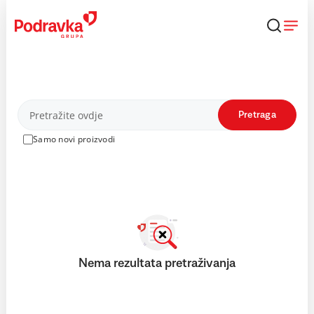
Skip
to
content
Proizvodi
Pretraga
Samo novi proizvodi
Nema rezultata pretraživanja