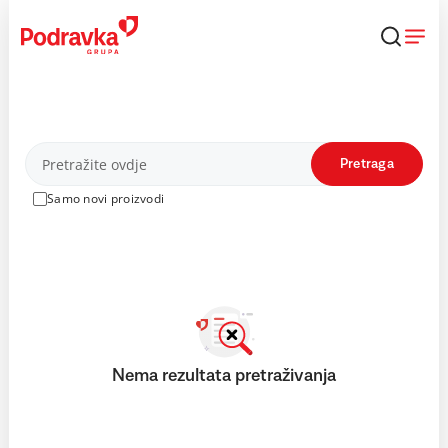
Skip
to
content
Proizvodi
Pretraga
Samo novi proizvodi
Nema rezultata pretraživanja