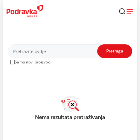
Skip
to
content
Proizvodi
Pretraga
Samo novi proizvodi
Nema rezultata pretraživanja