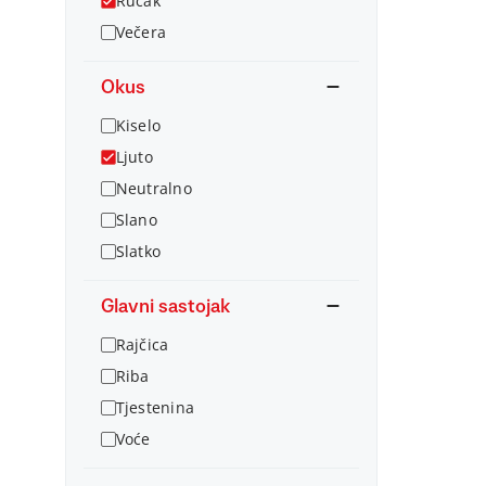
Ručak
Večera
Okus
Kiselo
Ljuto
Neutralno
Slano
Slatko
Glavni sastojak
Rajčica
Riba
Tjestenina
Voće