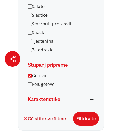
Salate
Slastice
Smrznuti proizvodi
Snack
Tjestenina
Za odrasle
Stupanj pripreme
Gotovo
Polugotovo
Karakteristike
Očistite sve filtere
Filtrirajte