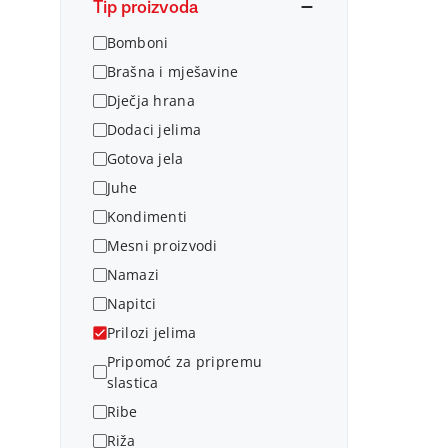
Tip proizvoda
Bomboni
Brašna i mješavine
Dječja hrana
Dodaci jelima
Gotova jela
Juhe
Kondimenti
Mesni proizvodi
Namazi
Napitci
Prilozi jelima
Pripomoć za pripremu
slastica
Ribe
Riža