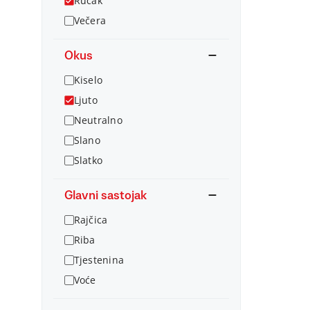
Ručak
Večera
Okus
Kiselo
Ljuto
Neutralno
Slano
Slatko
Glavni sastojak
Rajčica
Riba
Tjestenina
Voće