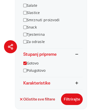
Salate
Slastice
Smrznuti proizvodi
Snack
Tjestenina
Za odrasle
Stupanj pripreme
Gotovo
Polugotovo
Karakteristike
Očistite sve filtere
Filtrirajte