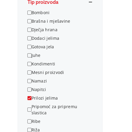
Tip proizvoda
Bomboni
Brašna i mješavine
Dječja hrana
Dodaci jelima
Gotova jela
Juhe
Kondimenti
Mesni proizvodi
Namazi
Napitci
Prilozi jelima
Pripomoć za pripremu
slastica
Ribe
Riža