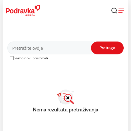
Skip
to
content
Proizvodi
Pretraga
Samo novi proizvodi
Nema rezultata pretraživanja