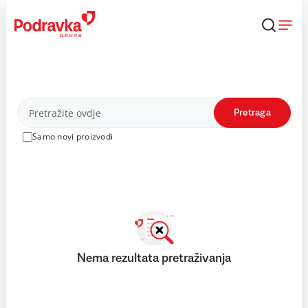
Skip
to
content
Proizvodi
Pretraga
Samo novi proizvodi
Nema rezultata pretraživanja