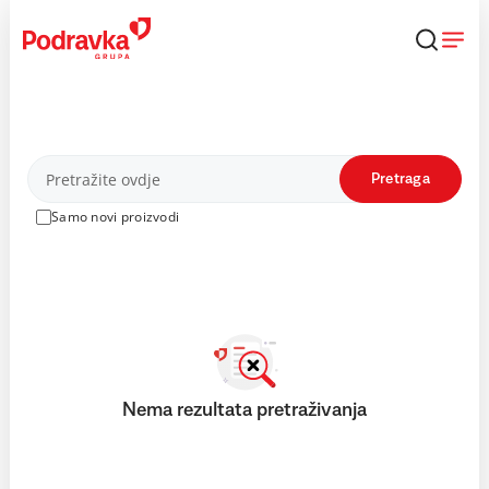
Skip
to
content
Proizvodi
Pretraga
Samo novi proizvodi
Nema rezultata pretraživanja