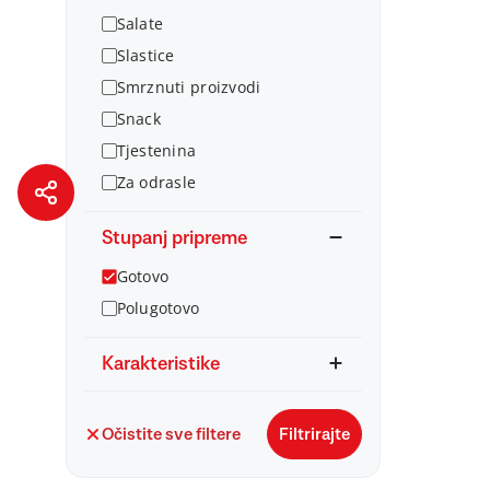
Salate
Slastice
Smrznuti proizvodi
Snack
Tjestenina
Za odrasle
Stupanj pripreme
Gotovo
Polugotovo
Karakteristike
Očistite sve filtere
Filtrirajte