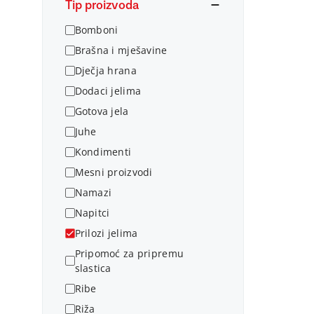
Tip proizvoda
Bomboni
Brašna i mješavine
Dječja hrana
Dodaci jelima
Gotova jela
Juhe
Kondimenti
Mesni proizvodi
Namazi
Napitci
Prilozi jelima
Pripomoć za pripremu
slastica
Ribe
Riža