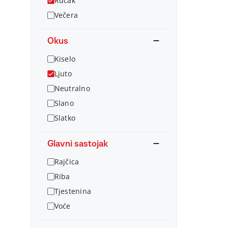
Ručak
Večera
Okus
Kiselo
Ljuto
Neutralno
Slano
Slatko
Glavni sastojak
Rajčica
Riba
Tjestenina
Voće