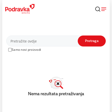
Skip
to
content
Proizvodi
Pretraga
Samo novi proizvodi
Nema rezultata pretraživanja