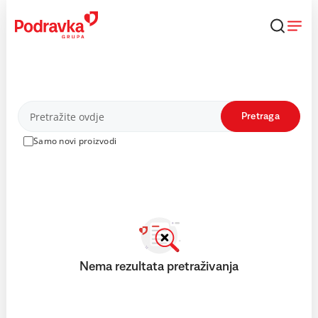
Skip
to
content
Proizvodi
Pretraga
Samo novi proizvodi
Nema rezultata pretraživanja