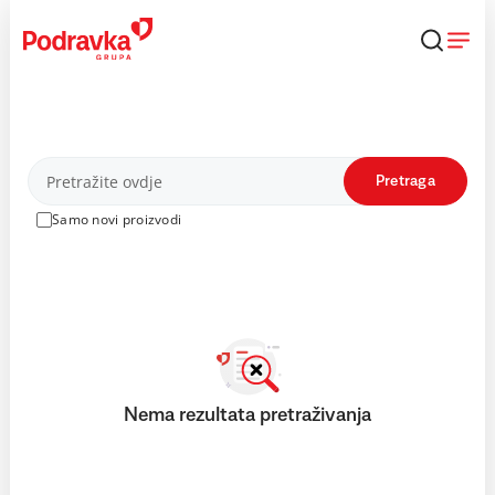
Skip
to
content
Proizvodi
Pretraga
Samo novi proizvodi
Nema rezultata pretraživanja