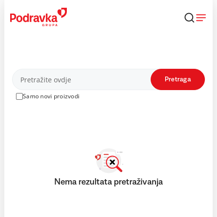
Skip
to
content
Proizvodi
Pretraga
Samo novi proizvodi
Nema rezultata pretraživanja