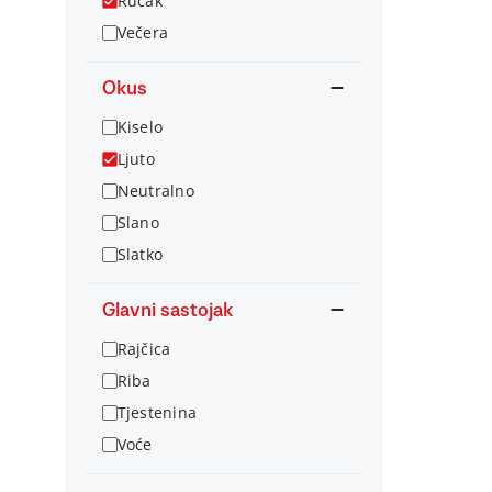
Ručak
Večera
Okus
Kiselo
Ljuto
Neutralno
Slano
Slatko
Glavni sastojak
Rajčica
Riba
Tjestenina
Voće