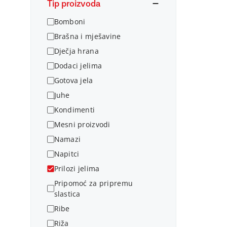
Tip proizvoda
Bomboni
Brašna i mješavine
Dječja hrana
Dodaci jelima
Gotova jela
Juhe
Kondimenti
Mesni proizvodi
Namazi
Napitci
Prilozi jelima
Pripomoć za pripremu
slastica
Ribe
Riža