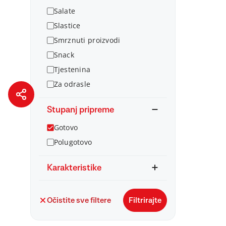
Salate
Slastice
Smrznuti proizvodi
Snack
Tjestenina
Za odrasle
Stupanj pripreme
Gotovo
Polugotovo
Karakteristike
Očistite sve filtere
Filtrirajte