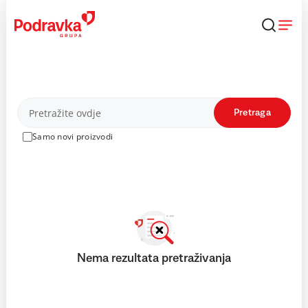
Skip
to
content
Proizvodi
Pretraga
Samo novi proizvodi
Nema rezultata pretraživanja