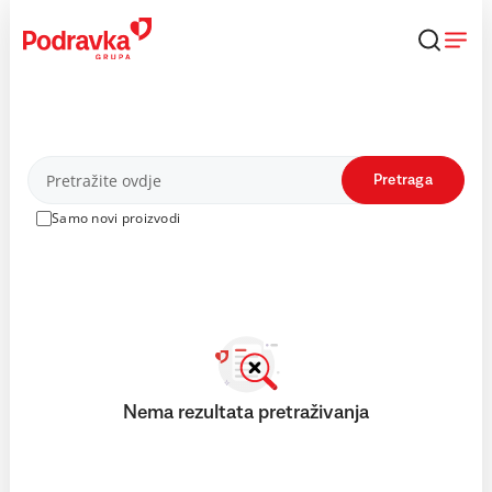
Skip
to
content
Proizvodi
Pretraga
Samo novi proizvodi
Nema rezultata pretraživanja