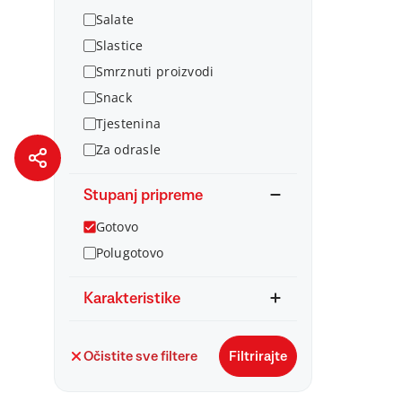
Salate
Slastice
Smrznuti proizvodi
Snack
Tjestenina
Za odrasle
Stupanj pripreme
Gotovo
Polugotovo
Karakteristike
Očistite sve filtere
Filtrirajte