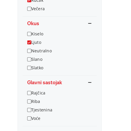
Ručak
Večera
Okus
Kiselo
Ljuto
Neutralno
Slano
Slatko
Glavni sastojak
Rajčica
Riba
Tjestenina
Voće