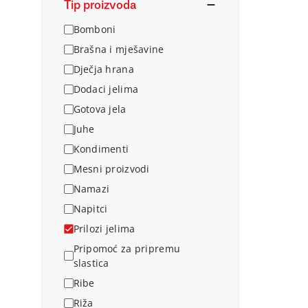
Tip proizvoda
Bomboni
Brašna i mješavine
Dječja hrana
Dodaci jelima
Gotova jela
Juhe
Kondimenti
Mesni proizvodi
Namazi
Napitci
Prilozi jelima
Pripomoć za pripremu
slastica
Ribe
Riža