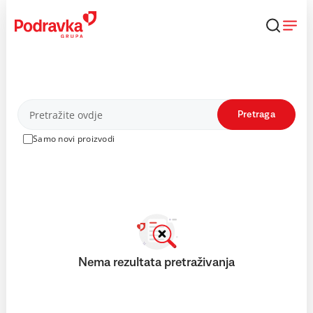
Skip
to
content
Proizvodi
Pretraga
Samo novi proizvodi
Nema rezultata pretraživanja