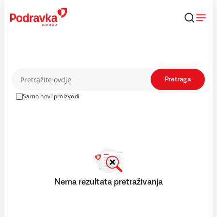
Skip
to
content
Proizvodi
Pretraga
Samo novi proizvodi
Nema rezultata pretraživanja