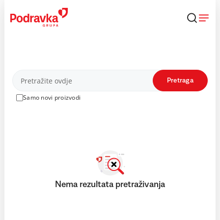
Skip
to
content
Proizvodi
Pretraga
Samo novi proizvodi
Nema rezultata pretraživanja