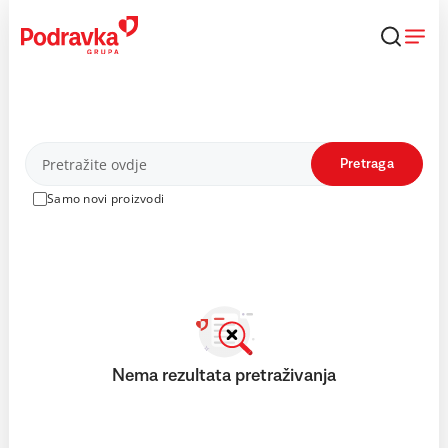
Skip
to
content
Proizvodi
Pretraga
Samo novi proizvodi
Nema rezultata pretraživanja