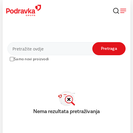
Skip
to
content
Proizvodi
Pretraga
Samo novi proizvodi
Nema rezultata pretraživanja