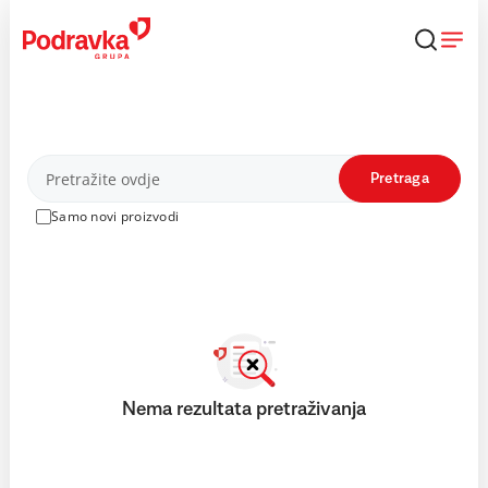
Skip
to
content
Proizvodi
Pretraga
Samo novi proizvodi
Nema rezultata pretraživanja