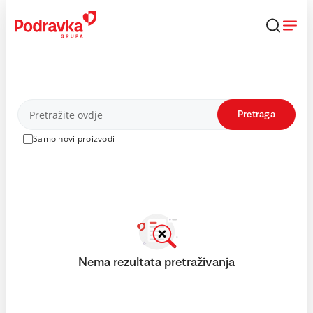
Skip
to
content
Proizvodi
Pretraga
Samo novi proizvodi
Nema rezultata pretraživanja