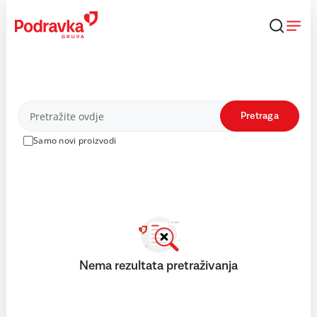
Skip
to
content
Proizvodi
Pretraga
Samo novi proizvodi
Nema rezultata pretraživanja