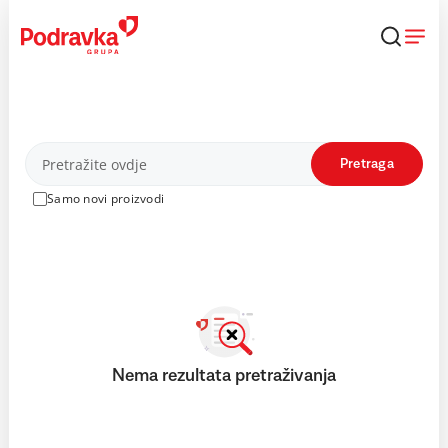
Skip
to
content
Proizvodi
Pretraga
Samo novi proizvodi
Nema rezultata pretraživanja