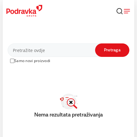
Skip
to
content
Proizvodi
Pretraga
Samo novi proizvodi
Nema rezultata pretraživanja