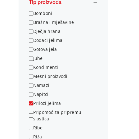
Tip proizvoda
Bomboni
Brašna i mješavine
Dječja hrana
Dodaci jelima
Gotova jela
Juhe
Kondimenti
Mesni proizvodi
Namazi
Napitci
Prilozi jelima
Pripomoć za pripremu
slastica
Ribe
Riža