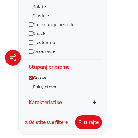
Salate
Slastice
Smrznuti proizvodi
Snack
Tjestenina
Za odrasle
Stupanj pripreme
Gotovo
Polugotovo
Karakteristike
Očistite sve filtere
Filtrirajte