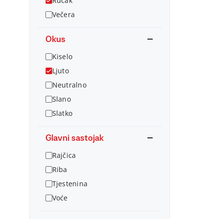
Ručak
Večera
Okus
Kiselo
Ljuto
Neutralno
Slano
Slatko
Glavni sastojak
Rajčica
Riba
Tjestenina
Voće