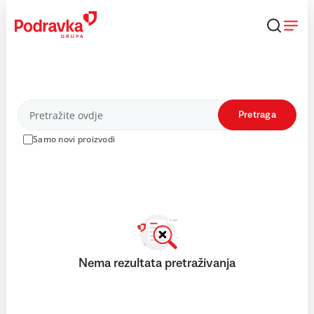
Skip
to
content
Proizvodi
Pretraga
Samo novi proizvodi
Nema rezultata pretraživanja